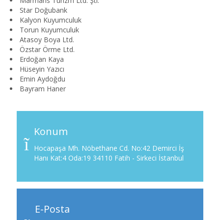
Marmaris Turizm Ltd. Şti.
Star Doğubank
Kalyon Kuyumculuk
Torun Kuyumculuk
Atasoy Boya Ltd.
Özstar Örme Ltd.
Erdoğan Kaya
Hüseyin Yazıcı
Emin Aydoğdu
Bayram Haner
Konum
Hocapaşa Mh. Nöbethane Cd. No:42 Demirci İş
Hanı Kat:4 Oda:19 34110 Fatih - Sirkeci İstanbul
E-Posta